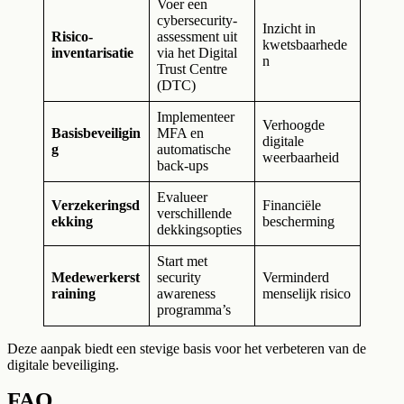
Voer een
cybersecurity-
Inzicht in
Risico-
assessment uit
kwetsbaarhede
inventarisatie
via het Digital
n
Trust Centre
(DTC)
Implementeer
Verhoogde
Basisbeveiligin
MFA en
digitale
g
automatische
weerbaarheid
back-ups
Evalueer
Verzekeringsd
Financiële
verschillende
ekking
bescherming
dekkingsopties
Start met
Medewerkerst
security
Verminderd
raining
awareness
menselijk risico
programma’s
Deze aanpak biedt een stevige basis voor het verbeteren van de
digitale beveiliging.
FAQ