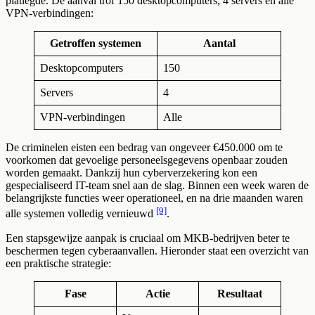
platlegde. De aanval trof 150 desktopcomputers, 4 servers en alle
VPN-verbindingen:
Getroffen systemen
Aantal
Desktopcomputers
150
Servers
4
VPN-verbindingen
Alle
De criminelen eisten een bedrag van ongeveer €450.000 om te
voorkomen dat gevoelige personeelsgegevens openbaar zouden
worden gemaakt. Dankzij hun cyberverzekering kon een
gespecialiseerd IT-team snel aan de slag. Binnen een week waren de
belangrijkste functies weer operationeel, en na drie maanden waren
[9]
alle systemen volledig vernieuwd
.
Een stapsgewijze aanpak is cruciaal om MKB-bedrijven beter te
beschermen tegen cyberaanvallen. Hieronder staat een overzicht van
een praktische strategie:
Fase
Actie
Resultaat